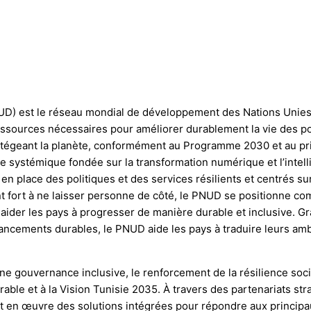
) est le réseau mondial de développement des Nations Unies. 
ressources nécessaires pour améliorer durablement la vie des p
otégeant la planète, conformément au Programme 2030 et au pri
stémique fondée sur la transformation numérique et l’intelligen
re en place des politiques et des services résilients et centrés
 fort à ne laisser personne de côté, le PNUD se positionne co
r aider les pays à progresser de manière durable et inclusive. G
 financements durables, le PNUD aide les pays à traduire leurs a
ne gouvernance inclusive, le renforcement de la résilience soci
le et à la Vision Tunisie 2035. À travers des partenariats stra
met en œuvre des solutions intégrées pour répondre aux princip