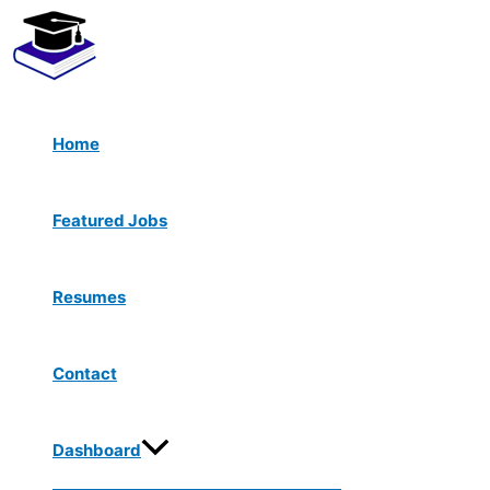
Menu
Skip
Toggle
to
content
Home
Featured Jobs
Resumes
Contact
Dashboard