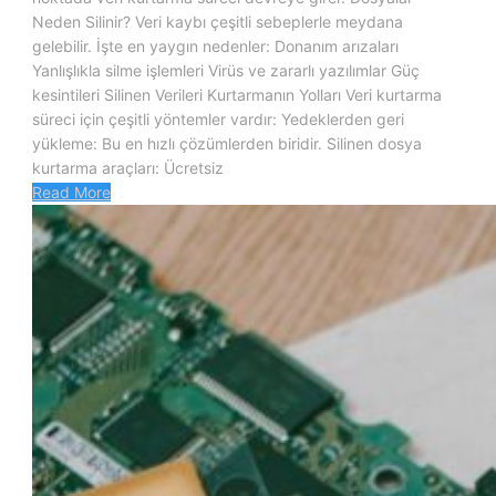
Neden Silinir? Veri kaybı çeşitli sebeplerle meydana
gelebilir. İşte en yaygın nedenler: Donanım arızaları
Yanlışlıkla silme işlemleri Virüs ve zararlı yazılımlar Güç
kesintileri Silinen Verileri Kurtarmanın Yolları Veri kurtarma
süreci için çeşitli yöntemler vardır: Yedeklerden geri
yükleme: Bu en hızlı çözümlerden biridir. Silinen dosya
kurtarma araçları: Ücretsiz
Read More