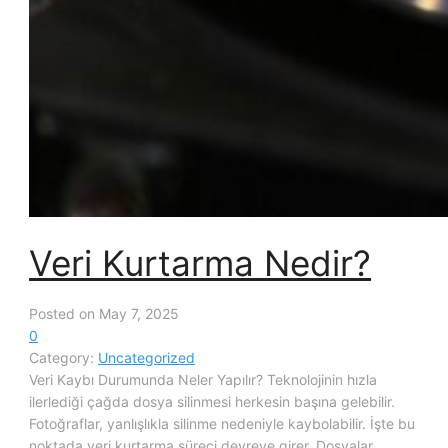
Veri Kurtarma Nedir?
Posted on May 7, 2025
0
Category:
Uncategorized
Veri Kaybı Durumunda Neler Yapılır? Teknolojinin hızla
ilerlediği çağda dosya silinmesi herkesin başına gelebilir.
Fotoğraflar, yanlışlıkla silinme nedeniyle kaybolabilir. İşte bu
noktada veri kurtarma süreci devreye girer. Dosyalar