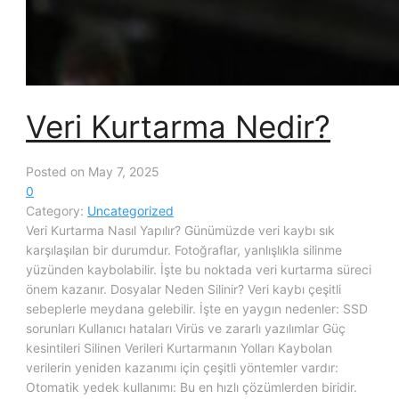
Veri Kurtarma Nedir?
Posted on May 7, 2025
0
Category:
Uncategorized
Veri Kurtarma Nasıl Yapılır? Günümüzde veri kaybı sık
karşılaşılan bir durumdur. Fotoğraflar, yanlışlıkla silinme
yüzünden kaybolabilir. İşte bu noktada veri kurtarma süreci
önem kazanır. Dosyalar Neden Silinir? Veri kaybı çeşitli
sebeplerle meydana gelebilir. İşte en yaygın nedenler: SSD
sorunları Kullanıcı hataları Virüs ve zararlı yazılımlar Güç
kesintileri Silinen Verileri Kurtarmanın Yolları Kaybolan
verilerin yeniden kazanımı için çeşitli yöntemler vardır:
Otomatik yedek kullanımı: Bu en hızlı çözümlerden biridir.